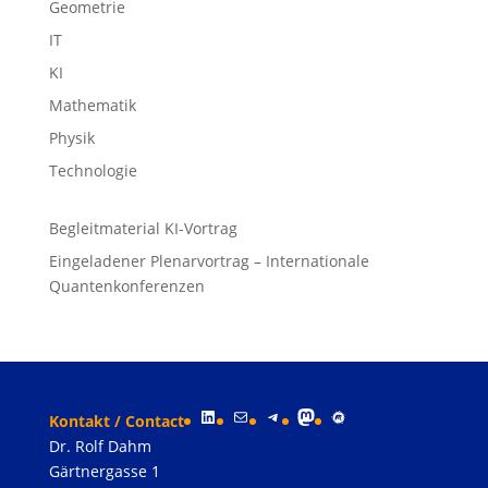
Geometrie
IT
KI
Mathematik
Physik
Technologie
Begleitmaterial KI-Vortrag
Eingeladener Plenarvortrag – Internationale
Quantenkonferenzen
LinkedIn
E-Mail
Telegram
Mastodon
Meetup
Kontakt / Contact
Dr. Rolf Dahm
Gärtnergasse 1